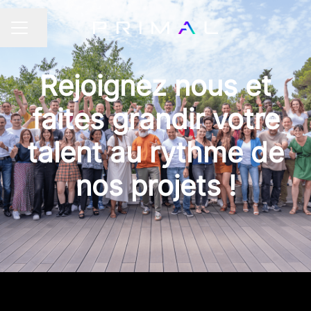
Partager la page
MENU CARRIÈRE
Rejoignez nous et
faites grandir votre
talent au rythme de
nos projets !